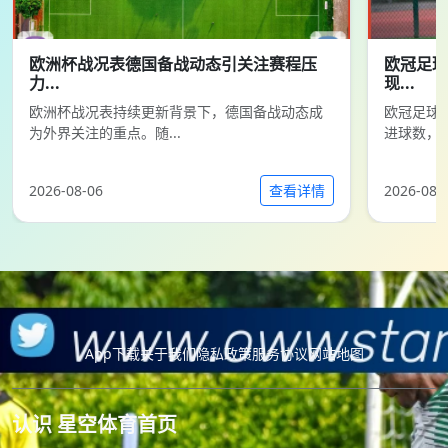
欧洲杯战况表德国备战动态引关注赛程压
欧冠足球
力...
现...
欧洲杯战况表持续更新背景下，德国备战动态成
欧冠足球
为外界关注的重点。随...
进球数，更
2026-08-06
查看详情
2026-08-
App下载
关于我们
隐私政策
服务协议
网站地图
认识 星空体育首页