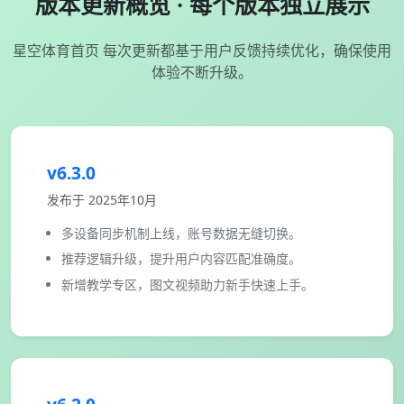
版本更新概览 · 每个版本独立展示
星空体育首页 每次更新都基于用户反馈持续优化，确保使用
体验不断升级。
v6.3.0
发布于 2025年10月
多设备同步机制上线，账号数据无缝切换。
推荐逻辑升级，提升用户内容匹配准确度。
新增教学专区，图文视频助力新手快速上手。