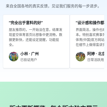
来自全国各地的真实反馈，见证我们服务的每一步进步。
“完全出乎意料的好”
“设计感和操作都很
朋友推荐的，一开始没在意，结果发
界面简洁，操作也顺
现星空体育首页比想象中更流畅，数
本。特别喜欢赛事列
据更新快，还能设定提醒，功能挺
体育(中国)官方网站 - 
全。
在细节上做得蛮讲究
小林 · 广州
阿婷 · 北京
已验证用户
日常活跃用