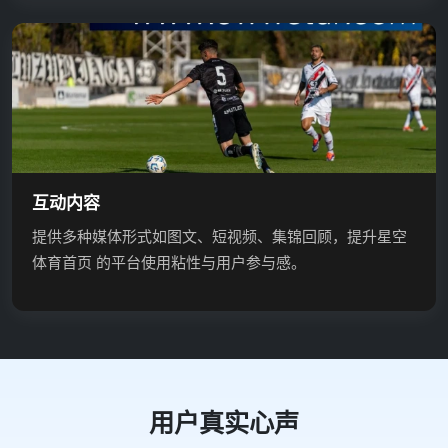
互动内容
提供多种媒体形式如图文、短视频、集锦回顾，提升星空
体育首页 的平台使用粘性与用户参与感。
用户真实心声