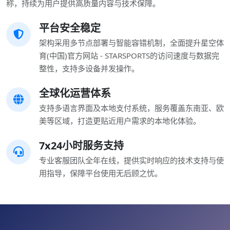
称，持续为用户提供高质量内容与技术保障。
平台安全稳定
架构采用多节点部署与智能容错机制，全面提升星空体
育(中国)官方网站 - STARSPORTS的访问速度与数据完
整性，支持多设备并发操作。
全球化运营体系
支持多语言界面及本地支付系统，服务覆盖东南亚、欧
美等区域，打造更贴近用户需求的本地化体验。
7x24小时服务支持
专业客服团队全年在线，提供实时响应的技术支持与使
用指导，保障平台使用无后顾之忧。