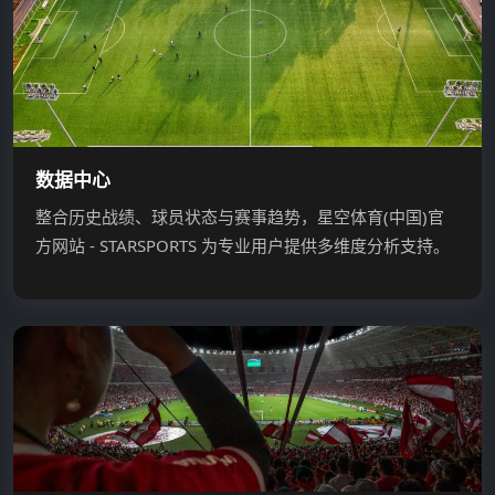
数据中心
整合历史战绩、球员状态与赛事趋势，星空体育(中国)官
方网站 - STARSPORTS 为专业用户提供多维度分析支持。