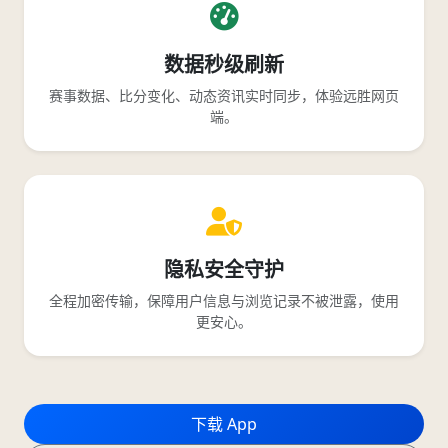
数据秒级刷新
赛事数据、比分变化、动态资讯实时同步，体验远胜网页
端。
隐私安全守护
全程加密传输，保障用户信息与浏览记录不被泄露，使用
更安心。
下载 App