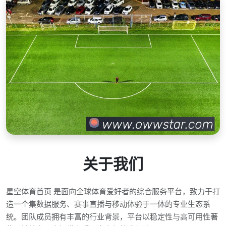
关于我们
星空体育首页 是面向全球体育爱好者的综合服务平台，致力于打
造一个集数据服务、赛事直播与移动体验于一体的专业生态系
统。团队成员拥有丰富的行业背景，平台以稳定性与高可用性著